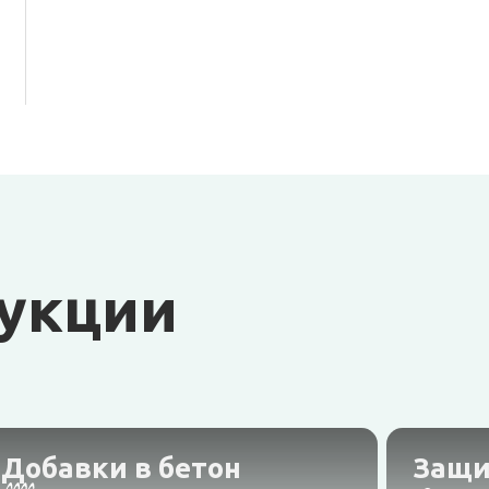
дукции
Добавки в бетон
Защи