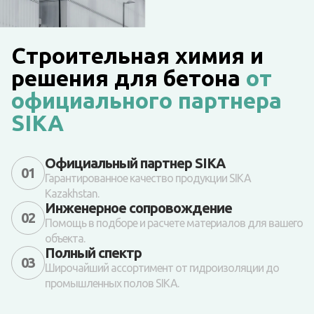
Строительная химия и
решения для бетона
от
официального партнера
SIKA
Официальный партнер SIKA
01
Гарантированное качество продукции SIKA
Kazakhstan.
Инженерное сопровождение
02
Помощь в подборе и расчете материалов для вашего
объекта.
Полный спектр
03
Широчайший ассортимент от гидроизоляции до
промышленных полов SIKA.